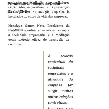
aplicadas na Mediação por mediadores 
Privacidade & Proteção de Dados
capacitados, especialmente na prevenção 
Direito Civil
de litígios ou na solução daqueles já 
instalados no curso de vida das empresas.
Henrique Gomm Neto, Presidente da 
CAMFIEP, abordou temas relevantes sobre 
a sociedade empresarial e a Mediação 
como método eficaz de resolução de 
conflitos:
A relação 
contratual da 
sociedade 
empresária e a 
atividade da 
empresa faz 
surgir muitas 
outras relações 
contratuais, 
tais como com 