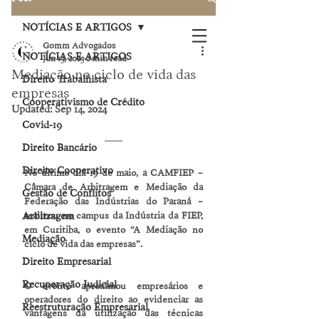
NOTÍCIAS E ARTIGOS
Gomm Advogados
NOTÍCIAS E ARTIGOS
Jun 13, 2023
2 min read
Mediação no ciclo de vida das
Direito Trabalhista
empresas
Cooperativismo de Crédito
Updated:
Sep 14, 2024
Covid-19
Direito Bancário
Direito Cooperativo
No último dia 19 de maio, a CAMFIEP – 
Câmara de Arbitragem e Mediação da 
Gestão de Conflitos
Federação das Indústrias do Paraná – 
Arbitragem
realizou no campus da Indústria da FIEP, 
em Curitiba, o evento “A Mediação no 
Mediação
ciclo de vida das empresas”.
Direito Empresarial
Recuperação Judicial
O evento aproximou empresários e 
operadores do direito ao evidenciar as 
Reestruturação Empresarial
vantagens da utilização das técnicas 