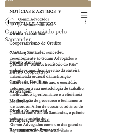
NOTÍCIAS E ARTIGOS
Gomm Advogados
NOTÍCIAS E ARTIGOS
Jul 22, 2020
1 min read
Gomm é premiado pelo
Direito Trabalhista
Santander
Cooperativismo de Crédito
 O Banco Santander concedeu 
Covid-19
recentemente ao Gomm Advogados o 
Direito Bancário
prêmio de “Melhor Escritório do País” 
pelo desempenho na gestão da carteira 
Direito Cooperativo
massificada judicial da instituição 
Gestão de Conflitos
financeira. No último ano, o escritório 
reformulou a sua metodologia de trabalho, 
Arbitragem
melhorando a performance e a eficiência 
na condução de processos e fechamento 
Mediação
de acordos. Além de coroar os 20 anos de 
Direito Empresarial
parceria com o Banco Santander, o prêmio 
reforça a posição do 
Recuperação Judicial
Gomm Advogados como um dos grandes 
Reestruturação Empresarial
especialistas em Direito Bancário e 